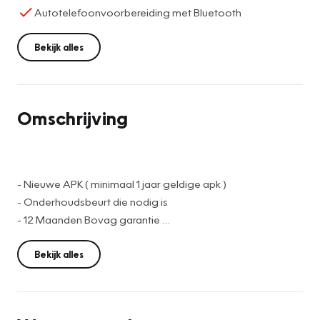
Autotelefoonvoorbereiding met Bluetooth
Bekijk alles
Omschrijving
- Nieuwe APK ( minimaal 1 jaar geldige apk )
- Onderhoudsbeurt die nodig is
- 12 Maanden Bovag garantie
Set winterbanden op velg erbij te koop.
Bekijk alles
Vakgarage van de Ven