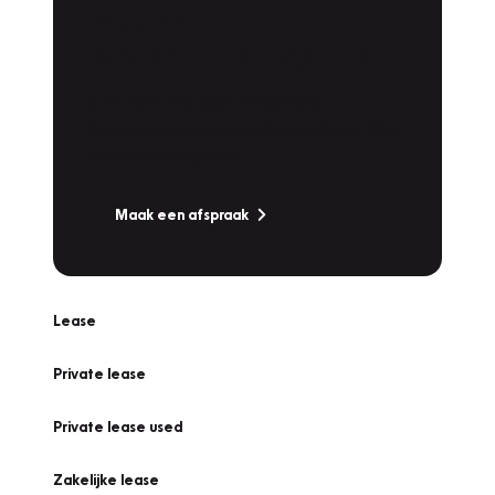
Plan een
Werkplaatsafspraak
Is uw auto toe aan Onderhoud,
Bandenwissel of een Vakantiecheck? Plan
online een afspraak!
Maak een afspraak
Lease
Private lease
Private lease used
Zakelijke lease