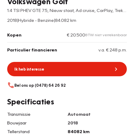
Volkswagen Golf
1.4 TSI PHEV GTE 7.5, Nieuw staat, Ad cruise, CarPlay, Trekhaak,
2018
|
Hybride - Benzine
|
84.082 km
Kopen
€ 20.500
BTW niet verrekenbaar
Particulier financieren
v.a. € 248 p.m.
Ik heb interesse
Bel ons op (0478) 64 26 92
Specificaties
Transmissie
Automaat
Bouwjaar
2018
Tellerstand
84082 km