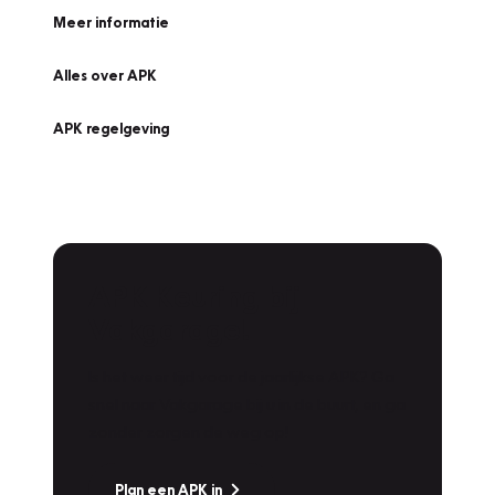
Meer informatie
Alles over APK
APK regelgeving
APK Keuring bij
Vakgarage!
Is het weer tijd voor de jaarlijkse APK? Ga
snel naar Vakgarage bij u in de buurt, en ga
zonder zorgen de weg op!
Plan een APK in