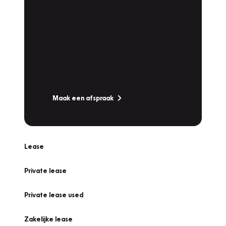
Plan een
Werkplaatsafspraak
Is uw auto toe aan Onderhoud,
Bandenwissel of een Vakantiecheck? Plan
online een afspraak!
Maak een afspraak
Lease
Private lease
Private lease used
Zakelijke lease