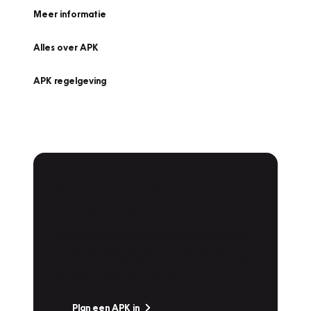
Meer informatie
Alles over APK
APK regelgeving
APK Keuring bij
Vakgarage!
Is het weer tijd voor de jaarlijkse APK? Ga
snel naar Vakgarage bij u in de buurt, en ga
zonder zorgen de weg op!
Plan een APK in