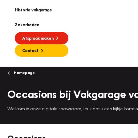
Historie vakgarage
Zekerheden
Afspraak maken
Contact
Homepage
Occasions bij Vakgarage v
Welkom in onze digitale showroom, leuk dat u een kijkje komt
Occasions