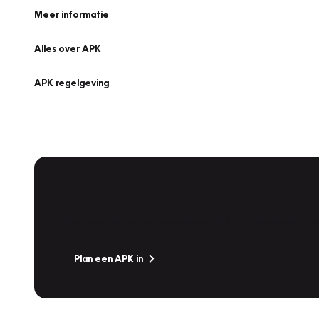
Meer informatie
Alles over APK
APK regelgeving
APK Keuring bij Vakgarage!
Is het weer tijd voor de jaarlijkse APK? Ga snel naar V
Plan een APK in