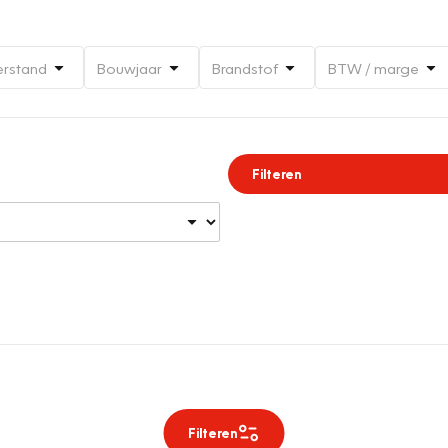
erstand
Bouwjaar
Brandstof
BTW / marge
Filteren
Filteren