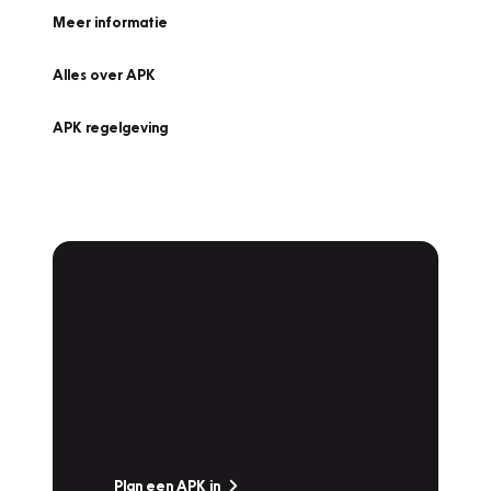
Meer informatie
Alles over APK
APK regelgeving
APK Keuring bij
Vakgarage!
Is het weer tijd voor de jaarlijkse APK? Ga
snel naar Vakgarage bij u in de buurt, en ga
zonder zorgen de weg op!
Plan een APK in