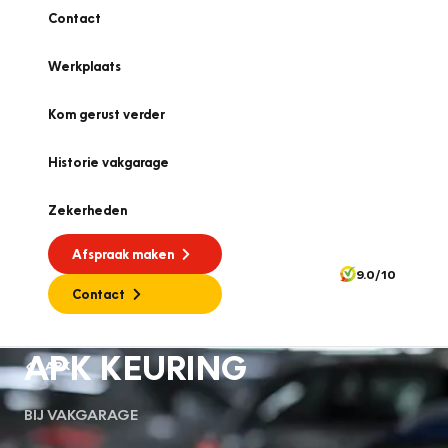
Contact
Werkplaats
Kom gerust verder
Historie vakgarage
Zekerheden
Afspraak maken
9.0/10
Contact
APK KEURING
APK
BIJ VAKGARAGE