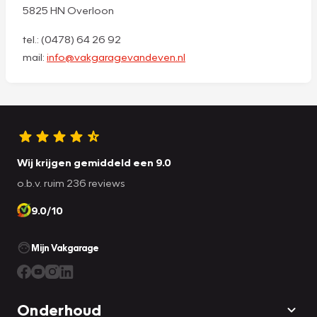
5825 HN Overloon
tel.: (0478) 64 26 92
mail:
info@vakgaragevandeven.nl
Wij krijgen gemiddeld een 9.0
o.b.v. ruim 236 reviews
9.0/10
Mijn Vakgarage
Onderhoud