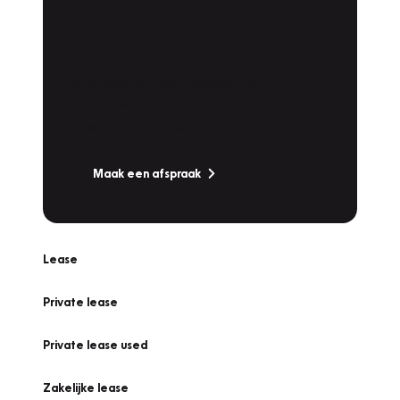
Plan een
Werkplaatsafspraak
Is uw auto toe aan Onderhoud,
Bandenwissel of een Vakantiecheck? Plan
online een afspraak!
Maak een afspraak
Lease
Private lease
Private lease used
Zakelijke lease